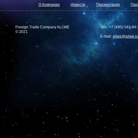
О Компании
Новости
Презентация
Пар
Foreign Trade Company ALLWE
Тел.: +7 (495) 543-94
© 2021
E-mail:
allwe@allwe.r