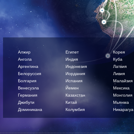
Алжир
Египет
Корея
Ангола
Индия
Куба
Аргентина
Индонезия
Латвия
Белоруссия
Иордания
Ливия
Болгария
Испания
Малайзия
Венесуэла
Йемен
Мексика
Германия
Казахстан
Монголия
Джибути
Китай
Мьянма
Доминикана
Колумбия
Никарагуа